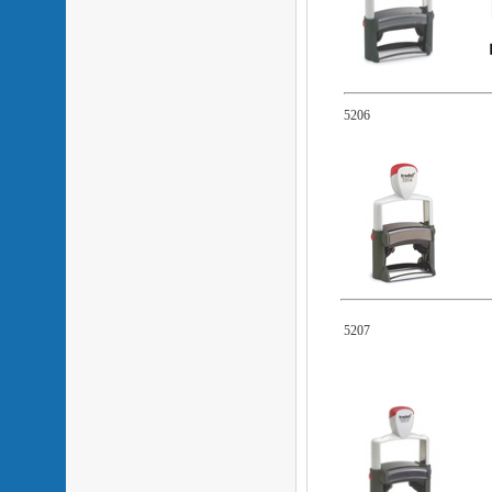
5206
5207