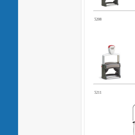
5208
5211