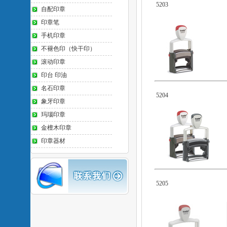
5203
自配印章
印章笔
手机印章
不褪色印（快干印）
滚动印章
印台 印油
名石印章
5204
象牙印章
玛瑙印章
金檀木印章
印章器材
5205