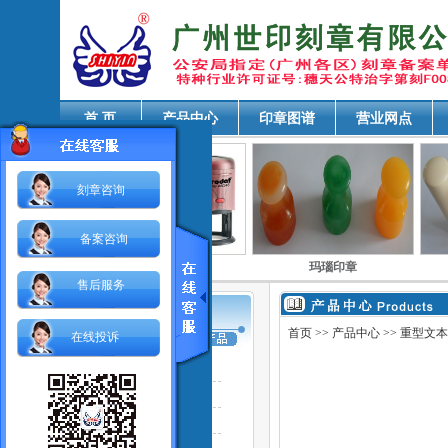
首 页
产品中心
印章图谱
营业网点
刻章咨询
备案咨询
木印章
自动回墨铜印
玛瑙印章
售后服务
首页
>>
产品中心
>> 重型文
在线投诉
电子印章
芯片防伪印章
网络印章
自动回墨铜印