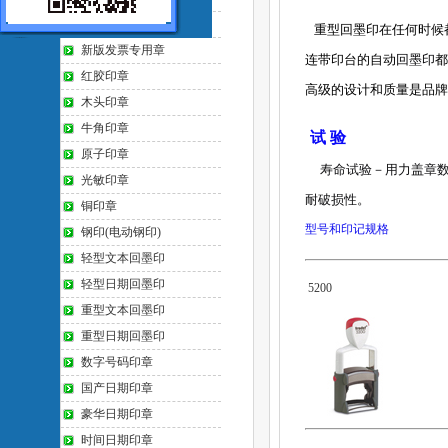
防伪印章
重型回墨印在任何时候
新版发票专用章
连
带
印台
的自动
回墨印
都
红胶印章
高级
的设
计和
质量是品牌
木头印章
牛角印章
试 验
原子印章
寿命试验－用力盖章
光敏印章
耐
破
损性。
铜印章
型号和印记规格
钢印(电动钢印)
轻型文本回墨印
轻型日期回墨印
5200
重型文本回墨印
重型日期回墨印
数字号码印章
国产日期印章
豪华日期印章
时间日期印章