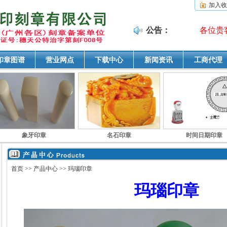
加入收
公告：
各位贵客
印章图谱
营业网点
下载中心
新闻资讯
工商代理
象牙印章
名石印章
时间日期印章
首页
>>
产品中心
>> 玛瑙印章
玛瑙印章