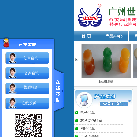
首 页
产品中心
刻章咨询
备案咨询
檀木印章
自动回墨铜印
玛瑙印章
售后服务
在线投诉
电子印章
芯片防伪印章
网络印章
自动回墨铜印