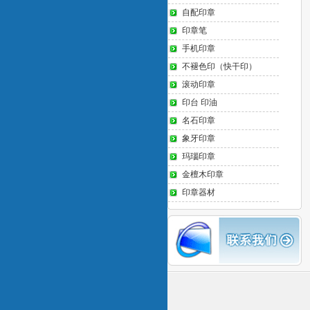
自配印章
印章笔
手机印章
不褪色印（快干印）
滚动印章
印台 印油
名石印章
象牙印章
玛瑙印章
金檀木印章
印章器材