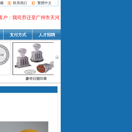
藏
联系我们
繁體中文
户：我司乔迁至广州市天河区五山路141号之二尚德大厦A23
支付方式
人才招聘
豪华日期印章
网络印章
电